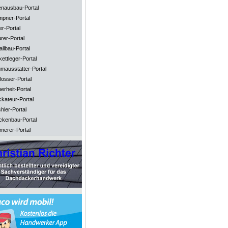
enausbau-Portal
mpner-Portal
er-Portal
rer-Portal
llbau-Portal
ettleger-Portal
mausstatter-Portal
losser-Portal
erheit-Portal
ckateur-Portal
hler-Portal
ckenbau-Portal
merer-Portal