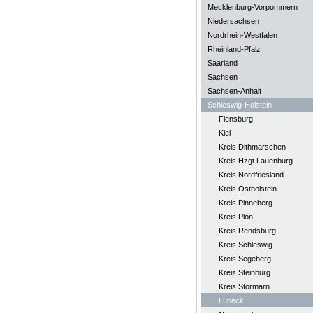
Mecklenburg-Vorpommern
Niedersachsen
Nordrhein-Westfalen
Rheinland-Pfalz
Saarland
Sachsen
Sachsen-Anhalt
Schleswig-Holstein
Flensburg
Kiel
Kreis Dithmarschen
Kreis Hzgt Lauenburg
Kreis Nordfriesland
Kreis Ostholstein
Kreis Pinneberg
Kreis Plön
Kreis Rendsburg
Kreis Schleswig
Kreis Segeberg
Kreis Steinburg
Kreis Stormarn
Lübeck