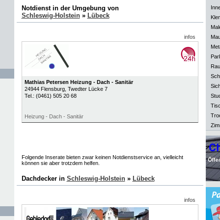
Notdienst in der Umgebung von
Inn
Schleswig-Holstein
»
Lübeck
Kle
Mal
infos
Mau
Meta
Park
Rau
Sch
Mathias Petersen Heizung - Dach - Sanitär
Sich
24944
Flensburg
, Twedter Lücke 7
Tel.:
(0461) 505 20 68
Stu
Tisc
Tro
Heizung - Dach - Sanitär
Zim
Folgende Inserate bieten zwar keinen Notdienstservice an, vielleicht
können sie aber trotzdem helfen.
Dachdecker in
Schleswig-Holstein
»
Lübeck
infos