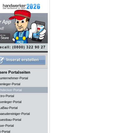
ere Portalseiten
unternehmer-Portal
enleger-Portal
hdecker-Portal
tro-Portal
senleger-Portal
aBau-Portal
aeudereiniger-Portal
uestbau-Portal
ser-Portal
-Portal