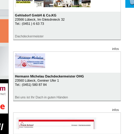
Gehlsdorf GmbH & Co.KG
23566
Lübeck
, Im Gleisdreieck 32
Tel.:
(0451 ) 6 63 73
Dachdeckermeister
infos
Hermann Michelau Dachdeckermeister OHG
23560
Lübeck
, Geniner Ufer 1
Tel.:
(0451) 580 87 84
Bei uns ist Ihr Dach in guten Händen
infos