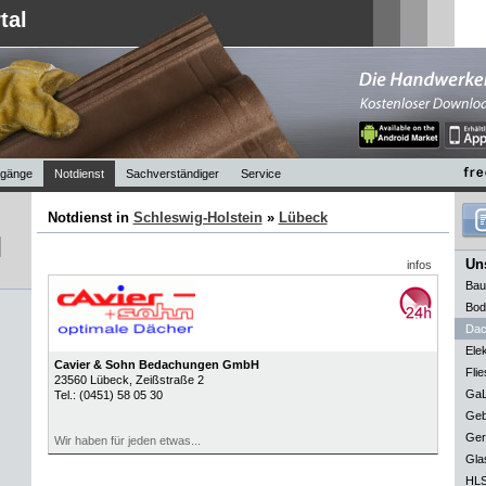
tal
gänge
Notdienst
Sachverständiger
Service
Notdienst in
Schleswig-Holstein
»
Lübeck
Uns
infos
Bau
Bod
Dac
Elek
Cavier & Sohn Bedachungen GmbH
Flie
23560
Lübeck
, Zeißstraße 2
GaL
Tel.:
(0451) 58 05 30
Geb
Ger
Wir haben für jeden etwas...
Gla
HLS