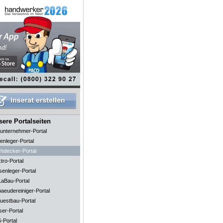
ere Portalseiten
unternehmer-Portal
enleger-Portal
hdecker-Portal
tro-Portal
senleger-Portal
aBau-Portal
aeudereiniger-Portal
uestbau-Portal
ser-Portal
-Portal