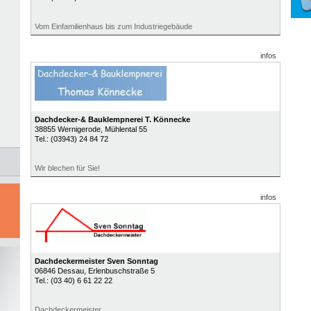
Vom Einfamilienhaus bis zum Industriegebäude
infos
Dachdecker-& Bauklempnerei T. Könnecke
38855
Wernigerode
, Mühlental 55
Tel.:
(03943) 24 84 72
Wir blechen für Sie!
infos
Dachdeckermeister Sven Sonntag
06846
Dessau
, Erlenbuschstraße 5
Tel.:
(03 40) 6 61 22 22
Dachdeckermeister