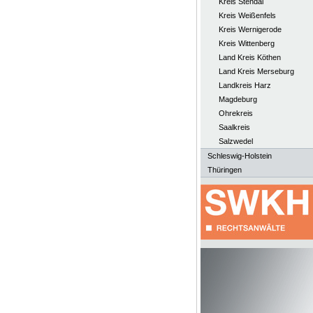
Kreis Stendal
Kreis Weißenfels
Kreis Wernigerode
Kreis Wittenberg
Land Kreis Köthen
Land Kreis Merseburg
Landkreis Harz
Magdeburg
Ohrekreis
Saalkreis
Salzwedel
Schleswig-Holstein
Thüringen