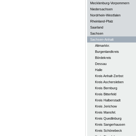
Mecklenburg-Vorpommern
Niedersachsen
Nordrhein-Westfalen
Rheinland-Pfalz
Saarland
Sachsen
Sachsen-Anhalt
Altmarkkr.
Burgenlandkreis
Bördekreis
Dessau
Halle
Kreis Anhalt-Zerbst
Kreis Aschersleben
Kreis Bernburg
Kreis Bitterfeld
Kreis Halberstadt
Kreis Jerichow
Kreis Mansfel.
Kreis Quedlinburg
Kreis Sangerhausen
Kreis Schönebeck