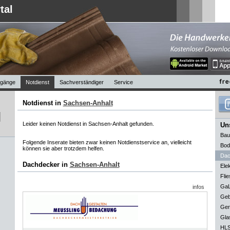
tal
gänge
Notdienst
Sachverständiger
Service
Notdienst in
Sachsen-Anhalt
Leider keinen Notdienst in Sachsen-Anhalt gefunden.
Uns
Bau
Folgende Inserate bieten zwar keinen Notdienstservice an, vielleicht
Bod
können sie aber trotzdem helfen.
Dac
Dachdecker in
Sachsen-Anhalt
Elek
Flie
GaL
infos
Geb
Ger
Gla
HLS