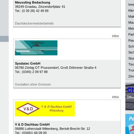
Meussling Bedachung
Inn
39249
Gnadau
, Zinzendorfplatz 41
Kle
Tel.:
(0 39 28) 42 49 99
Mal
Mau
Dachdeckermeisterbetrieb
Meta
Park
infos
Rau
Sch
Sich
Stu
Sysdatec GmbH
Tisc
06780
Zörbig OT Prussendorf
, Groß Döhrener Straße 4
Tro
Tel.:
(0345) 2 09 97 88
Zim
Gestalten ohne Grenzen
infos
V & D Dachbau GmbH
06886
Lutherstadt Wittenberg
, Bertolt-Brecht-Str. 12
Tel.:
(03491) 66 09 00