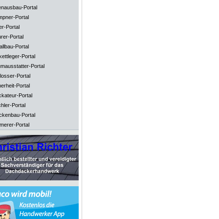
enausbau-Portal
mpner-Portal
er-Portal
rer-Portal
llbau-Portal
ettleger-Portal
mausstatter-Portal
losser-Portal
erheit-Portal
ckateur-Portal
hler-Portal
ckenbau-Portal
merer-Portal