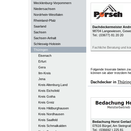
Mecklenburg-Vorpommern
Niedersachsen
Nordrhein-Westfalen
Rheinland-Pfalz
Saarland
Dachdeckermeister Andr
98704
Langewiesen
, Gewe
Sachsen
Tel.:
(03677) 81 20 20
Sachsen-Anhalt
Schleswig-Holstein
Fachliche Beratung und ko
Thüringen
Eisenach
Erfurt
Gera
Folgende Inserate bieten zwa
können sie aber trotzdem he
Ilm-Kreis
Jena
Dachdecker in
Thürin
Kreis Altenburg.Land
Kreis Eichsfeld
Kreis Gotha
Kreis Greiz
Kreis Hildburghausen
Kreis Nordhausen
Kreis Saalfeld
Bedachung Horst Gerla
Kreis Schmalkalden
07616
Bürgel
, Am Steingra
Tel.:
(036692 ) 225 81