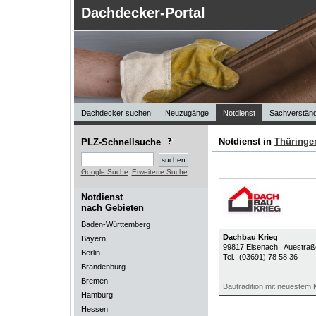
Dachdecker-Portal
Dachdecker suchen
Neuzugänge
Notdienst
Sachverständ
Notdienst in
Thüringe
PLZ-Schnellsuche
Google Suche
Erweiterte Suche
Notdienst
nach Gebieten
Baden-Württemberg
Dachbau Krieg
Bayern
99817
Eisenach
, Auestraß
Berlin
Tel.:
(03691) 78 58 36
Brandenburg
Bremen
Bautradition mit neuestem
Hamburg
Hessen