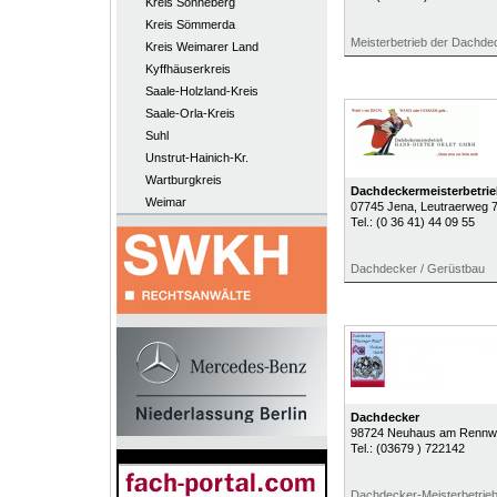
Kreis Sonneberg
Kreis Sömmerda
Meisterbetrieb der Dachde
Kreis Weimarer Land
Kyffhäuserkreis
Saale-Holzland-Kreis
Saale-Orla-Kreis
Suhl
Unstrut-Hainich-Kr.
Wartburgkreis
Dachdeckermeisterbetr
Weimar
07745
Jena
, Leutraerweg 
Tel.:
(0 36 41) 44 09 55
Dachdecker / Gerüstbau
Dachdecker
98724
Neuhaus am Rennw
Tel.:
(03679 ) 722142
Dachdecker-Meisterbetrie