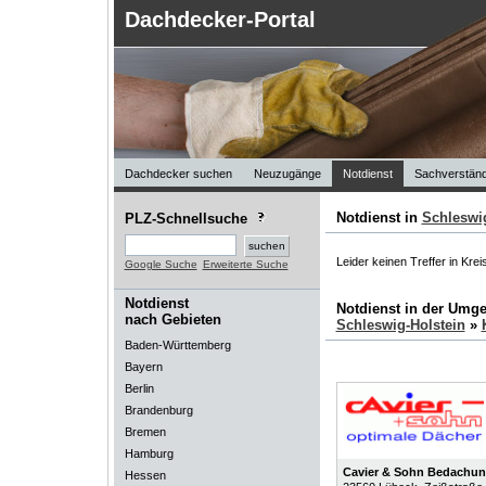
Dachdecker-Portal
Dachdecker suchen
Neuzugänge
Notdienst
Sachverständ
Notdienst in
Schleswig
PLZ-Schnellsuche
Leider keinen Treffer in Kre
Google Suche
Erweiterte Suche
Notdienst
Notdienst in der Umg
nach Gebieten
Schleswig-Holstein
»
Baden-Württemberg
Bayern
Berlin
Brandenburg
Bremen
Hamburg
Cavier & Sohn Bedachu
Hessen