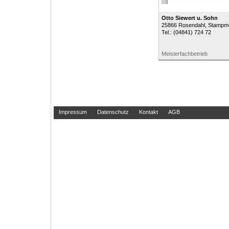
Otto Siewert u. Sohn
25866
Rosendahl
, Stampm
Tel.:
(04841) 724 72
Meisterfachbetrieb
Impressum
Datenschutz
Kontakt
AGB