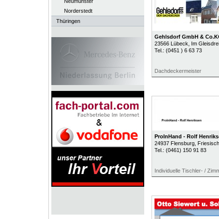
Neumünster
Norderstedt
Thüringen
Gehlsdorf GmbH & Co.
23566
Lübeck
, Im Gleisdre
Tel.:
(0451 ) 6 63 73
Dachdeckermeister
ProInHand - Rolf Henrik
24937
Flensburg
, Friesisch
Tel.:
(0461) 150 91 83
Individuelle Tischler- / Zim