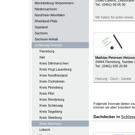
23560
Lübeck
, Zeißstraße
Mecklenburg-Vorpommern
Tel.:
(0451) 58 05 30
Niedersachsen
Nordrhein-Westfalen
Wir haben für jeden etwas..
Rheinland-Pfalz
Saarland
Sachsen
Sachsen-Anhalt
Schleswig-Holstein
Flensburg
Kiel
Mathias Petersen Heizung
24944
Flensburg
, Twedter
Kreis Dithmarschen
Tel.:
(0461) 505 20 68
Kreis Hzgt Lauenburg
Kreis Nordfriesland
Heizung - Dach - Sanitär
Kreis Ostholstein
Kreis Pinneberg
Kreis Plön
Kreis Rendsburg
Folgende Inserate bieten zwa
Kreis Schleswig
können sie aber trotzdem he
Kreis Segeberg
Dachdecker in
Schlesw
Kreis Steinburg
Kreis Stormarn
Lübeck