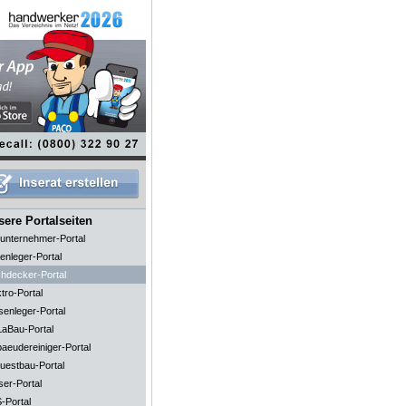
ere Portalseiten
unternehmer-Portal
enleger-Portal
hdecker-Portal
tro-Portal
senleger-Portal
aBau-Portal
aeudereiniger-Portal
uestbau-Portal
ser-Portal
-Portal