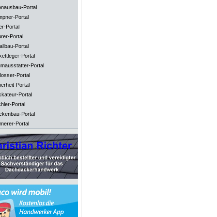
enausbau-Portal
mpner-Portal
er-Portal
rer-Portal
llbau-Portal
ettleger-Portal
mausstatter-Portal
losser-Portal
erheit-Portal
ckateur-Portal
hler-Portal
ckenbau-Portal
merer-Portal