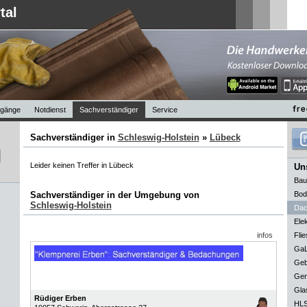
tal
gänge
Notdienst
Sachverständiger
Service
Sachverständiger in
Schleswig-Holstein
»
Lübeck
Leider keinen Treffer in Lübeck
Uns
Bau
Sachverständiger in der Umgebung von
Bod
Schleswig-Holstein
Dac
Elek
infos
Flie
GaL
Geb
Ger
Gla
Rüdiger Erben
HLS