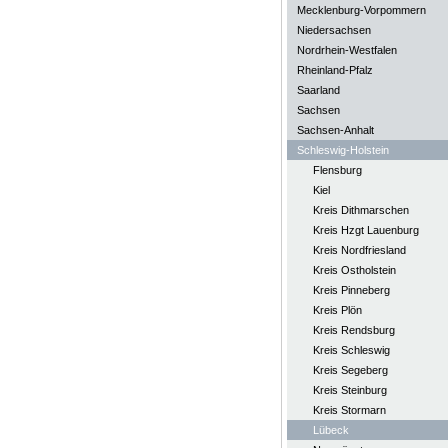
Mecklenburg-Vorpommern
Niedersachsen
Nordrhein-Westfalen
Rheinland-Pfalz
Saarland
Sachsen
Sachsen-Anhalt
Schleswig-Holstein
Flensburg
Kiel
Kreis Dithmarschen
Kreis Hzgt Lauenburg
Kreis Nordfriesland
Kreis Ostholstein
Kreis Pinneberg
Kreis Plön
Kreis Rendsburg
Kreis Schleswig
Kreis Segeberg
Kreis Steinburg
Kreis Stormarn
Lübeck