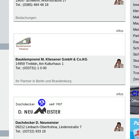
19057
Schwerin
, Ahornstrasse 27
Tel.:
(0385) 484 48 18
Inn
Kle
Mal
Bedachungen
Mau
Meta
infos
Park
Rau
Sch
Sich
Bauklempnerei M. Kliesener GmbH & Co.KG
Stu
14959
Trebbin
, Am Kulturhaus 1
Tisc
Tel.:
(033731) 1 0 00
Tro
Zim
Ihr Partner in Berlin und Brandenburg
infos
Dachdecker D. Neumeister
09212
Limbach-Oberfrohna
, Lindenstraße 7
Tel.:
(03722) 933 18