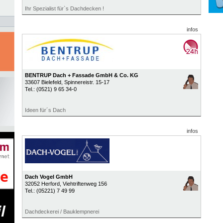
Ihr Spezialist für`s Dachdecken !
infos
BENTRUP Dach + Fassade GmbH & Co. KG
33607
Bielefeld
, Spinnereistr. 15-17
Tel.:
(0521) 9 65 34-0
Ideen für´s Dach
infos
Dach Vogel GmbH
32052
Herford
, Viehtriftenweg 156
Tel.:
(05221) 7 49 99
Dachdeckerei / Bauklempnerei