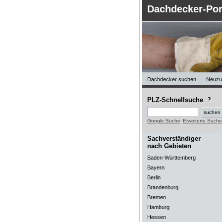
Dachdecker-Por
Dachdecker suchen
Neuzu
PLZ-Schnellsuche
Google Suche
Erweiterte Suche
Sachverständiger
nach Gebieten
Baden-Württemberg
Bayern
Berlin
Brandenburg
Bremen
Hamburg
Hessen