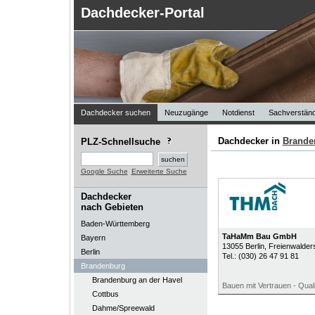
Dachdecker-Portal
Dachdecker suchen
Neuzugänge
Notdienst
Sachverständ
Dachdecker in
Brande
PLZ-Schnellsuche
Google Suche
Erweiterte Suche
Dachdecker
nach Gebieten
Baden-Württemberg
TaHaMm Bau GmbH
Bayern
13055
Berlin
, Freienwalder
Berlin
Tel.:
(030) 26 47 91 81
Brandenburg
Brandenburg an der Havel
Bauen mit Vertrauen - Quali
Cottbus
Dahme/Spreewald