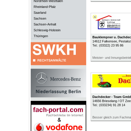
Nordrhein-Westfalen
Rheinland-Pfalz
Saarland
Sachsen
Sachsen-Anhalt
Schleswig-Holstein
Thüringen
Bauklempner u. Dachdec
14612
Falkensee
, Pestaloz
Tel.:
(03322) 23 95 86
Meister- und Innungsbetrie
Dachdecker - Team Gmb
14656
Brieselang / OT Ze
Tel.:
(033234) 91 28 14
Besser gleich zum Fachm