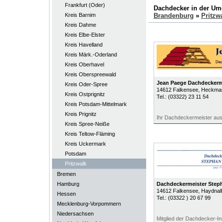
Frankfurt (Oder)
Dachdecker in der U
Kreis Barnim
Brandenburg
»
Pritzw
Kreis Dahme
Kreis Elbe-Elster
Kreis Havelland
Kreis Märk.-Oderland
Kreis Oberhavel
Kreis Oberspreewald
Jean Paege Dachdeckerme
Kreis Oder-Spree
14612
Falkensee
, Heckman
Kreis Ostprignitz
Tel.:
(03322) 23 11 54
Kreis Potsdam-Mittelmark
Kreis Prignitz
Ihr Dachdeckermeister au
Kreis Spree-Neiße
Kreis Teltow-Fläming
Kreis Uckermark
Potsdam
Pritzwalk
Bremen
Hamburg
Dachdeckermeister Steph
14612
Falkensee
, Haydnal
Hessen
Tel.:
(03322 ) 20 67 99
Mecklenburg-Vorpommern
Niedersachsen
Mitglied der Dachdecker-I