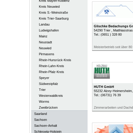
Kreis Mayen-Koblenz
Kreis Neuwied
Kreis S.-Weinstraße
Kreis Trier-Saarburg
Landau
Glischke Bedachungs 
Ludwigshafen
54290
Trier
, Matthiasstra
Tel.:
(0651 ) 328 80
Mainz
Neustadt
Meisterbetrieb seit über 80
Neuwied
Pirmasens
Rhein-Hunsrück-Kreis
Rhein-Lahn-Kreis
Rhein-Pfalz-Kreis
Speyer
Südwestpfalz
HUTH GmbH
Trier
55232
Alzey-Heimersheim
,
Tel.:
(06731) 76 39
Westerwaldkreis
Worms
Zweibrücken
Zimmerarbeiten und Dachd
Saarland
Sachsen
Sachsen-Anhalt
Schleswig-Holstein