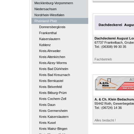
Mecklenburg-Vorpommern
Niedersachsen
Nordrhein-Westfalen
Rheinland-Pfalz
Donnersbergkreis
Frankenthal
Dachdeckerei August L
Kaiserslautern
67737
Frankelbach
, Grube
Koblenz
Tel.:
(06308) 99 30 35
Kreis Ahrweiler
Kreis Altenkirchen
Fachbetrieb
Kreis Alzey-Worms
Kreis Bad Dürkheim
Kreis Bad Kreuznach
Kreis Bernkastel
Kreis Birkenfeld
Kreis Bitburg-Prüm
Kreis Cochem-Zell
A. & Ch. Klein Bedachu
55442
Roth
, Gewerbegebie
Kreis Daun
Tel.:
(06724) 14 36
Kreis Germersheim
Kreis Kaiserslautern
Alles bedacht !
Kreis Kusel
Kreis Mainz-Bingen