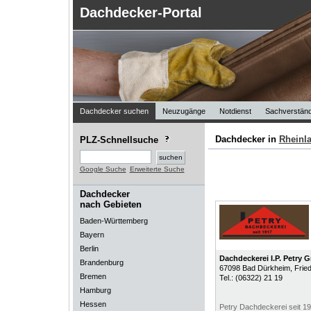
Dachdecker-Portal
Dachdecker suchen
Neuzugänge
Notdienst
Sachverständ
Dachdecker in
Rheinla
PLZ-Schnellsuche
Google Suche
Erweiterte Suche
Dachdecker
nach Gebieten
Baden-Württemberg
Bayern
Berlin
Dachdeckerei I.P. Petry
Brandenburg
67098
Bad Dürkheim
, Frie
Bremen
Tel.:
(06322) 21 19
Hamburg
Hessen
Petry Dachdeckerei seit 1