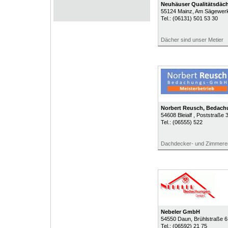
Neuhäuser Qualitätsdä
55124
Mainz
, Am Sägewer
Tel.:
(06131) 501 53 30
Dächer sind unser Metier
Norbert Reusch, Bedac
54608
Bleialf
, Poststraße 
Tel.:
(06555) 522
Dachdecker- und Zimmerer
Nebeler GmbH
54550
Daun
, Brühlstraße 6
Tel.:
(06592) 21 75