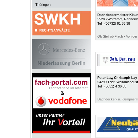
Thüringen
Dachdeckermeister Klaus
55286
Wörrstadt
, Rennerw
Tel.:
(06732) 91 85 38
Ob Steil ob Flach - Von de
Peter Lay, Christoph Lay
54290
Trier
, Walramsneust
Tel.:
(0651) 4 30 03
Dachdecker- u. Klempnerm