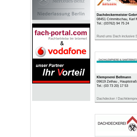
Dachdeckermeister Gebr
08451
Crimmitschau
, Karl
Tel.:
(03762) 94 75 24
Rund ums Dach inclusive S
Klempnerei Bellmann
09619
Zethau
, Hauptstraß
Tel.:
(03 73 20) 17 53
Dachdecker / Dachklempner 