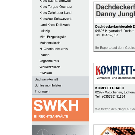
Kreis Sächs. Schweiz
Kreis Torgau-Oschatz
Kreis Zwickauer Land
KreisAue-Schwarzenb.
Land Kreis Delitzsch
Dachdeckerfachbetrieb
Leipzig
04626
Heyersdorf
, Dorfstr.
Tel.:
(03762) 93
Mittl. Erzgebirgskr.
Muldentalkreis
Ihr Experte auf dem Gebi
N. Oberlausitzkreis
Plauen
Vogtlandkreis
Weißeritzkreis
Zwickau
Sachsen-Anhalt
Schleswig-Holstein
KOMPLETT-DACH
Thüringen
02997
Wittichenau
, Eichen
Tel.:
(035725) 91134
Wir treffen den Nagel auf d