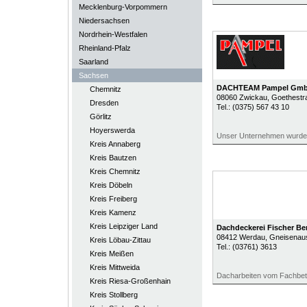
Mecklenburg-Vorpommern
Niedersachsen
Nordrhein-Westfalen
Rheinland-Pfalz
Saarland
Sachsen
DACHTEAM Pampel Gm
Chemnitz
08060
Zwickau
, Goethestr
Dresden
Tel.:
(0375) 567 43 10
Görlitz
Hoyerswerda
Unser Unternehmen wurde 
Kreis Annaberg
Kreis Bautzen
Kreis Chemnitz
Kreis Döbeln
Kreis Freiberg
Kreis Kamenz
Kreis Leipziger Land
Dachdeckerei Fischer Be
08412
Werdau
, Gneisenaus
Kreis Löbau-Zittau
Tel.:
(03761) 3613
Kreis Meißen
Kreis Mittweida
Dacharbeiten vom Fachbet
Kreis Riesa-Großenhain
Kreis Stollberg