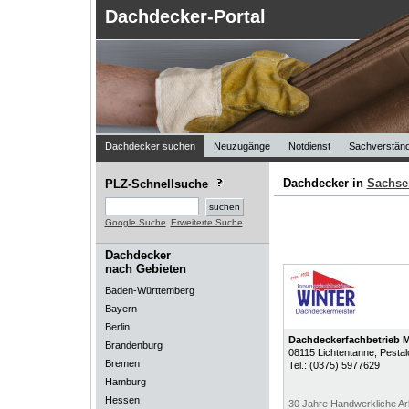
Dachdecker-Portal
Dachdecker suchen
Neuzugänge
Notdienst
Sachverständ
Dachdecker in
Sachse
PLZ-Schnellsuche
Google Suche
Erweiterte Suche
Dachdecker
nach Gebieten
Baden-Württemberg
Bayern
Berlin
Dachdeckerfachbetrieb M
Brandenburg
08115
Lichtentanne
, Pestal
Bremen
Tel.:
(0375) 5977629
Hamburg
Hessen
30 Jahre Handwerkliche Ar