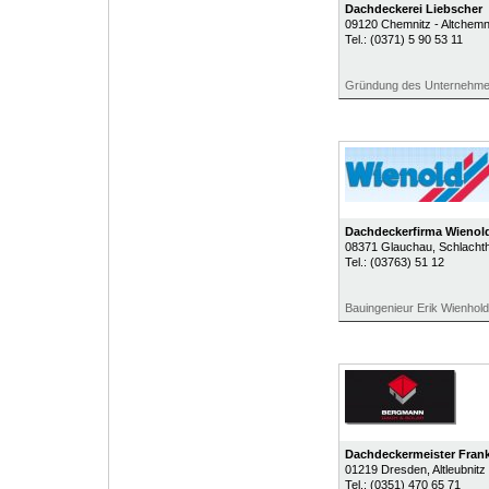
Dachdeckerei Liebscher
09120
Chemnitz - Altchemn
Tel.:
(0371) 5 90 53 11
Gründung des Unternehmen
Dachdeckerfirma Wienol
08371
Glauchau
, Schlacht
Tel.:
(03763) 51 12
Bauingenieur Erik Wienhol
Dachdeckermeister Fran
01219
Dresden
, Altleubnitz
Tel.:
(0351) 470 65 71