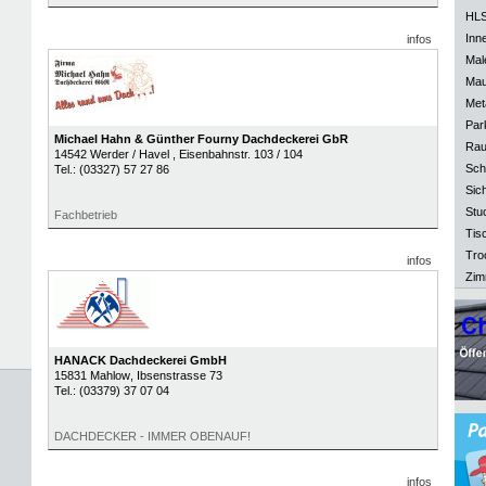
HLS
Inn
infos
Mal
Mau
Meta
Park
Michael Hahn & Günther Fourny Dachdeckerei GbR
Rau
14542
Werder / Havel
, Eisenbahnstr. 103 / 104
Sch
Tel.:
(03327) 57 27 86
Sich
Stu
Fachbetrieb
Tisc
Tro
infos
Zim
HANACK Dachdeckerei GmbH
15831
Mahlow
, Ibsenstrasse 73
Tel.:
(03379) 37 07 04
DACHDECKER - IMMER OBENAUF!
infos