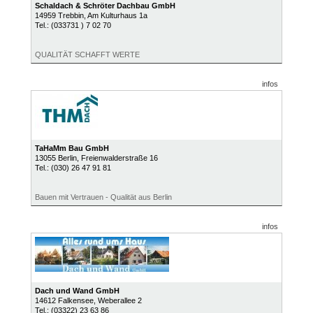
Schaldach & Schröter Dachbau GmbH
14959
Trebbin
, Am Kulturhaus 1a
Tel.:
(033731 ) 7 02 70
QUALITÄT SCHAFFT WERTE
infos
TaHaMm Bau GmbH
13055
Berlin
, Freienwalderstraße 16
Tel.:
(030) 26 47 91 81
Bauen mit Vertrauen - Qualität aus Berlin
infos
Dach und Wand GmbH
14612
Falkensee
, Weberallee 2
Tel.:
(03322) 23 63 86