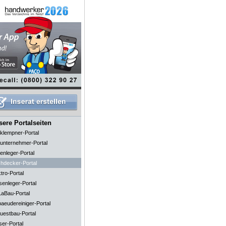
ere Portalseiten
klempner-Portal
unternehmer-Portal
enleger-Portal
hdecker-Portal
tro-Portal
senleger-Portal
aBau-Portal
aeudereiniger-Portal
uestbau-Portal
ser-Portal