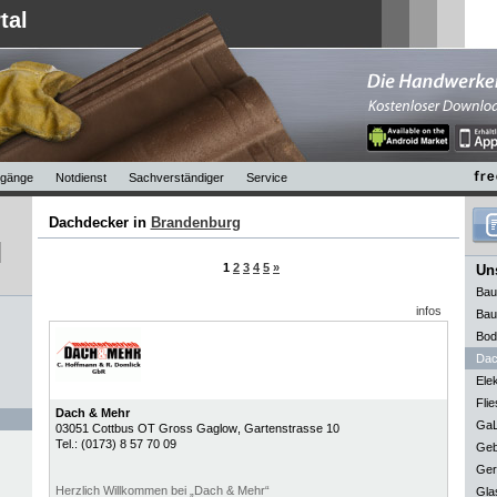
tal
gänge
Notdienst
Sachverständiger
Service
Dachdecker in
Brandenburg
1
2
3
4
5
»
Uns
Bau
infos
Bau
Bod
Dac
Elek
Flie
Dach & Mehr
GaL
03051
Cottbus OT Gross Gaglow
, Gartenstrasse 10
Tel.:
(0173) 8 57 70 09
Geb
Ger
Herzlich Willkommen bei „Dach & Mehr“
Gla