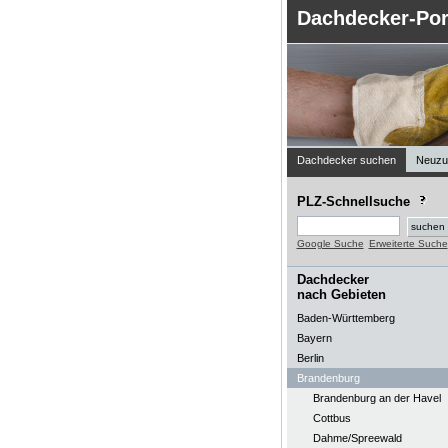
Dachdecker-Por
Dachdecker suchen
Neuzu
PLZ-Schnellsuche
Google Suche
Erweiterte Suche
Dachdecker
nach Gebieten
Baden-Württemberg
Bayern
Berlin
Brandenburg
Brandenburg an der Havel
Cottbus
Dahme/Spreewald