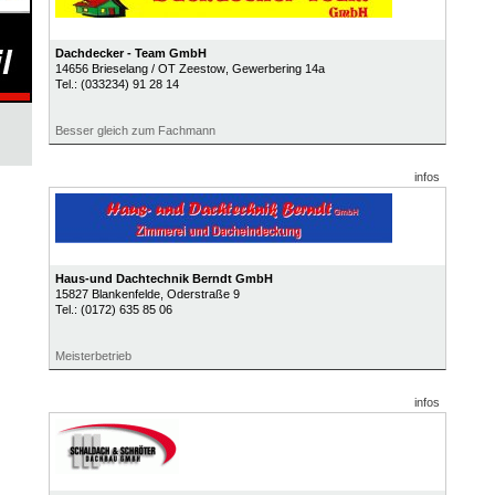
Dachdecker - Team GmbH
14656
Brieselang / OT Zeestow
, Gewerbering 14a
Tel.:
(033234) 91 28 14
Besser gleich zum Fachmann
infos
Haus-und Dachtechnik Berndt GmbH
15827
Blankenfelde
, Oderstraße 9
Tel.:
(0172) 635 85 06
Meisterbetrieb
infos