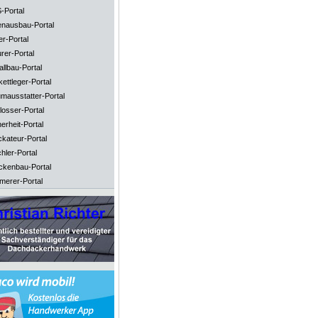
-Portal
enausbau-Portal
er-Portal
rer-Portal
llbau-Portal
ettleger-Portal
mausstatter-Portal
losser-Portal
erheit-Portal
ckateur-Portal
hler-Portal
ckenbau-Portal
merer-Portal