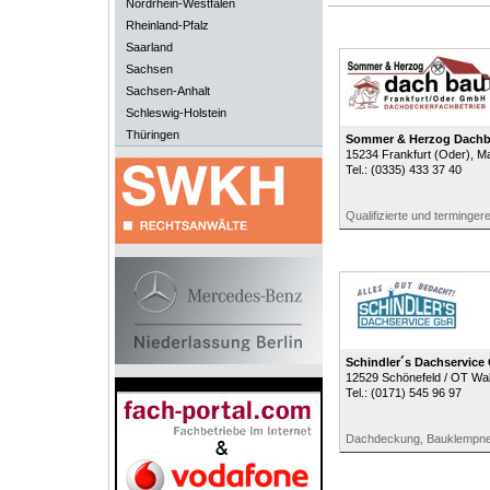
Nordrhein-Westfalen
Rheinland-Pfalz
Saarland
Sachsen
Sachsen-Anhalt
Schleswig-Holstein
Thüringen
Sommer & Herzog Dach
15234
Frankfurt (Oder)
, M
Tel.:
(0335) 433 37 40
Qualifizierte und terminge
Schindler´s Dachservice
12529
Schönefeld / OT Wal
Tel.:
(0171) 545 96 97
Dachdeckung, Bauklempner