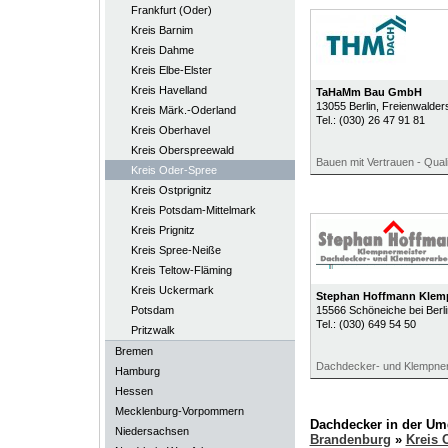
Frankfurt (Oder)
Kreis Barnim
Kreis Dahme
Kreis Elbe-Elster
Kreis Havelland
TaHaMm Bau GmbH
13055
Berlin
, Freienwalder
Kreis Märk.-Oderland
Tel.:
(030) 26 47 91 81
Kreis Oberhavel
Kreis Oberspreewald
Bauen mit Vertrauen - Quali
Kreis Oder-Spree
Kreis Ostprignitz
Kreis Potsdam-Mittelmark
Kreis Prignitz
Kreis Spree-Neiße
Kreis Teltow-Fläming
Kreis Uckermark
Stephan Hoffmann Klem
Potsdam
15566
Schöneiche bei Berli
Tel.:
(030) 649 54 50
Pritzwalk
Bremen
Dachdecker- und Klempner
Hamburg
Hessen
Mecklenburg-Vorpommern
Dachdecker in der U
Niedersachsen
Brandenburg
»
Kreis 