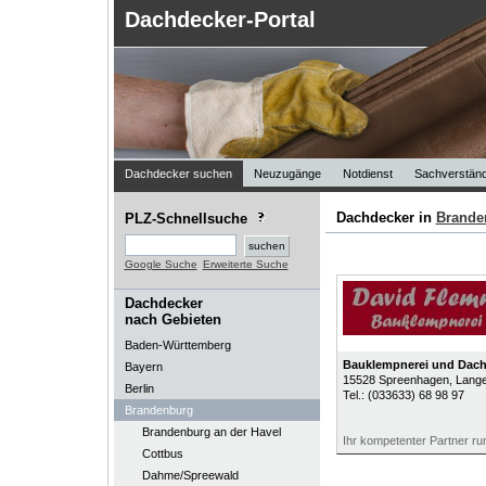
Dachdecker-Portal
Dachdecker suchen
Neuzugänge
Notdienst
Sachverständ
Dachdecker in
Brande
PLZ-Schnellsuche
Google Suche
Erweiterte Suche
Dachdecker
nach Gebieten
Baden-Württemberg
Bauklempnerei und Dach
Bayern
15528
Spreenhagen
, Lange
Berlin
Tel.:
(033633) 68 98 97
Brandenburg
Brandenburg an der Havel
Ihr kompetenter Partner r
Cottbus
Dahme/Spreewald