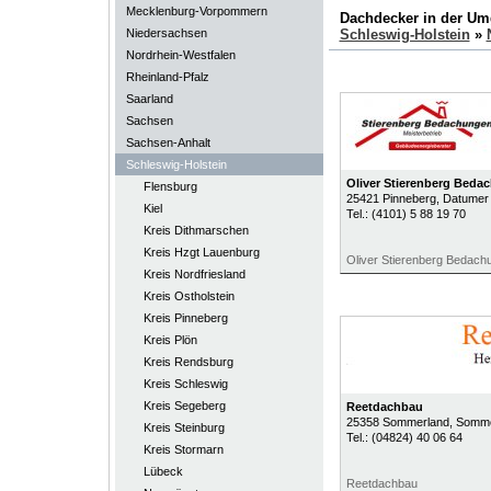
Mecklenburg-Vorpommern
Dachdecker in der U
Niedersachsen
Schleswig-Holstein
»
Nordrhein-Westfalen
Rheinland-Pfalz
Saarland
Sachsen
Sachsen-Anhalt
Schleswig-Holstein
Oliver Stierenberg Bed
Flensburg
25421
Pinneberg
, Datumer
Kiel
Tel.:
(4101) 5 88 19 70
Kreis Dithmarschen
Kreis Hzgt Lauenburg
Oliver Stierenberg Bedac
Kreis Nordfriesland
Kreis Ostholstein
Kreis Pinneberg
Kreis Plön
Kreis Rendsburg
Kreis Schleswig
Kreis Segeberg
Reetdachbau
25358
Sommerland
, Somme
Kreis Steinburg
Tel.:
(04824) 40 06 64
Kreis Stormarn
Lübeck
Reetdachbau