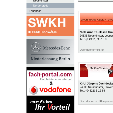
Neumünster
Norderstedt
Thüringen
Niels Arne Thullesen G
24536
Neumünster
, Loope
Tel.:
(0 43 21) 95 19 0
Dachdeckermeister
K.-U. Jürgens Dachdecke
24536
Neumünster
, Stove
Tel.:
(04321) 5 12 88
Dachdeckerei - Klempnerei