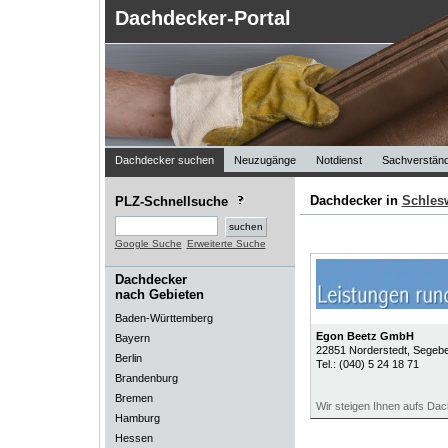
Dachdecker-Portal
Dachdecker suchen
Neuzugänge
Notdienst
Sachverständ
Dachdecker in
Schlesw
PLZ-Schnellsuche
Google Suche
Erweiterte Suche
Dachdecker
nach Gebieten
Baden-Württemberg
Egon Beetz GmbH
Bayern
22851
Norderstedt
, Segeb
Berlin
Tel.:
(040) 5 24 18 71
Brandenburg
Bremen
Wir steigen Ihnen aufs Dac
Hamburg
Hessen