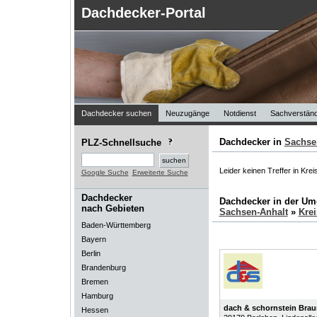
Dachdecker-Portal
Dachdecker suchen
Neuzugänge
Notdienst
Sachverständ
Dachdecker in
Sachse
PLZ-Schnellsuche
Leider keinen Treffer in Kre
Google Suche
Erweiterte Suche
Dachdecker
Dachdecker in der U
nach Gebieten
Sachsen-Anhalt
»
Krei
Baden-Württemberg
Bayern
Berlin
Brandenburg
Bremen
Hamburg
dach & schornstein Br
Hessen