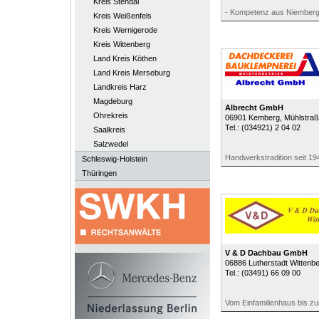
Kreis Stendal
- Kompetenz aus Niemberg
Kreis Weißenfels
Kreis Wernigerode
Kreis Wittenberg
Land Kreis Köthen
Land Kreis Merseburg
Landkreis Harz
Magdeburg
Albrecht GmbH
Ohrekreis
06901
Kemberg
, Mühlstra
Tel.:
(034921) 2 04 02
Saalkreis
Salzwedel
Handwerkstradition seit 19
Schleswig-Holstein
Thüringen
V & D Dachbau GmbH
06886
Lutherstadt Wittenb
Tel.:
(03491) 66 09 00
Vom Einfamilienhaus bis z