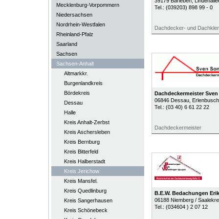
39179
Barleben
, Lindenalle
Mecklenburg-Vorpommern
Tel.:
(039203) 898 99 - 0
Niedersachsen
Nordrhein-Westfalen
Dachdecker- und Dachklem
Rheinland-Pfalz
Saarland
Sachsen
Sachsen-Anhalt
Altmarkkr.
Burgenlandkreis
Bördekreis
Dachdeckermeister Sven
06846
Dessau
, Erlenbusch
Dessau
Tel.:
(03 40) 6 61 22 22
Halle
Kreis Anhalt-Zerbst
Dachdeckermeister
Kreis Aschersleben
Kreis Bernburg
Kreis Bitterfeld
Kreis Halberstadt
Kreis Jerichow
Kreis Mansfel.
Kreis Quedlinburg
B.E.W. Bedachungen Eri
06188
Niemberg / Saalekre
Kreis Sangerhausen
Tel.:
(034604 ) 2 07 12
Kreis Schönebeck