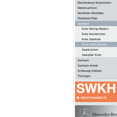
Mecklenburg-Vorpommern
Niedersachsen
Nordrhein-Westfalen
Rheinland-Pfalz
Saarland
Kreis Merzig-Wadern
Kreis Neunkirchen
Kreis Saarlouis
Kreis Sankt Wendel
Saarbrücken
Saarpfalz-Kreis
Sachsen
Sachsen-Anhalt
Schleswig-Holstein
Thüringen