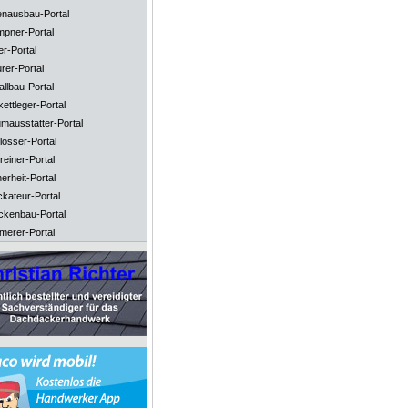
enausbau-Portal
mpner-Portal
er-Portal
rer-Portal
llbau-Portal
ettleger-Portal
mausstatter-Portal
losser-Portal
reiner-Portal
erheit-Portal
ckateur-Portal
ckenbau-Portal
merer-Portal