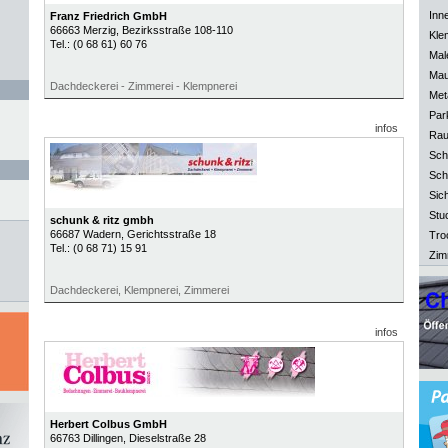
Inn
Franz Friedrich GmbH
66663
Merzig
, Bezirksstraße 108-110
Kle
Tel.:
(0 68 61) 60 76
Mal
Mau
Dachdeckerei - Zimmerei - Klempnerei
Meta
Park
infos
Rau
Sch
Sch
Sich
Stu
schunk & ritz gmbh
66687
Wadern
, Gerichtsstraße 18
Tro
Tel.:
(0 68 71) 15 91
Zim
Dachdeckerei, Klempnerei, Zimmerei
infos
Herbert Colbus GmbH
66763
Dillingen
, Dieselstraße 28