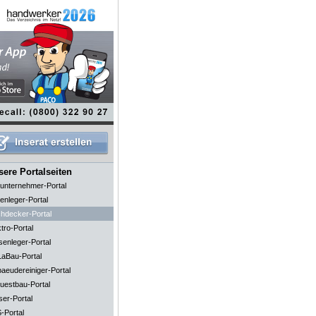
ere Portalseiten
unternehmer-Portal
enleger-Portal
hdecker-Portal
tro-Portal
senleger-Portal
aBau-Portal
aeudereiniger-Portal
uestbau-Portal
ser-Portal
-Portal