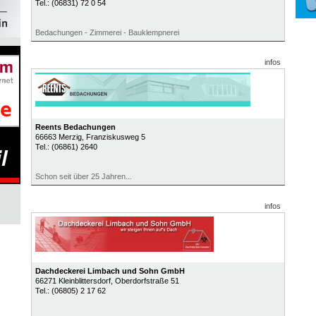
Tel.:
(06831) 72 0 54
Bedachungen - Zimmerei - Bauklempnerei
infos
Reents Bedachungen
66663
Merzig
, Franziskusweg 5
Tel.:
(06861) 2640
Schon seit über 25 Jahren...
infos
Dachdeckerei Limbach und Sohn GmbH
66271
Kleinblittersdorf
, Oberdorfstraße 51
Tel.:
(06805) 2 17 62