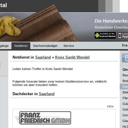
tal
gänge
Notdienst
Sachverständiger
Service
Notdienst in
Saarland
»
Kreis Sankt Wendel
Leider keinen Treffer in Kreis Sankt Wendel
Uns
Bau
Bod
Folgende Inserate bieten zwar keinen Notdienstservice an, vielleicht
können sie aber trotzdem helfen.
Dac
Elek
Dachdecker in
Saarland
Flie
GaL
infos
Geb
Ger
Gla
HLS