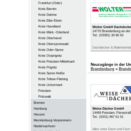
Frankfurt (Oder)
Kreis Barnim
Kreis Dahme
Kreis Elbe-Elster
Kreis Havelland
Wolter GmbH Dachdecker
14770
Brandenburg an der
Kreis Märk.-Oderland
Tel.:
(03381) 30 86 50
Kreis Oberhavel
Kreis Oberspreewald
Dachdecker & Malerbetrie
Kreis Oder-Spree
Kreis Ostprignitz
Kreis Potsdam-Mittelmark
Neuzugänge in der U
Kreis Prignitz
Brandenburg
»
Brande
Kreis Spree-Neiße
Kreis Teltow-Fläming
Kreis Uckermark
Potsdam
Pritzwalk
Bremen
Hamburg
Weise Dächer GmbH
14469
Potsdam
, Florastra
Hessen
Tel.:
(0331) 967 61 01
Mecklenburg-Vorpommern
Niedersachsen
Alles unter Dach und Fach