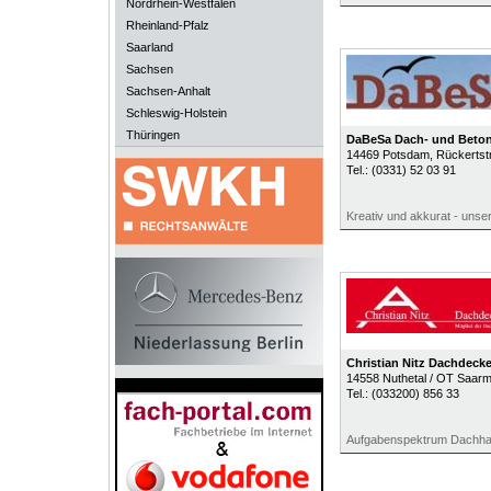
Nordrhein-Westfalen
Rheinland-Pfalz
Saarland
Sachsen
Sachsen-Anhalt
Schleswig-Holstein
Thüringen
DaBeSa Dach- und Beto
14469
Potsdam
, Rückerts
Tel.:
(0331) 52 03 91
Kreativ und akkurat - unser
Christian Nitz Dachdecke
14558
Nuthetal / OT Saar
Tel.:
(033200) 856 33
Aufgabenspektrum Dachh