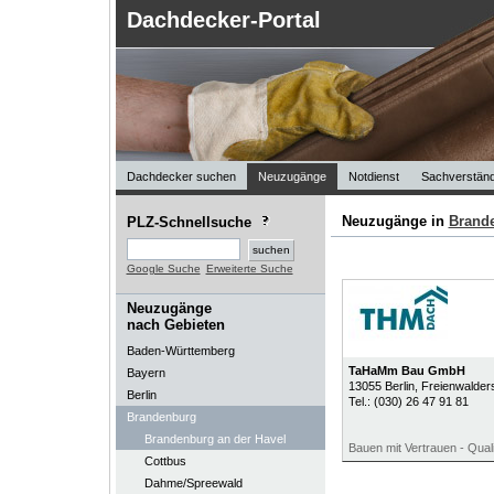
Dachdecker-Portal
Dachdecker suchen
Neuzugänge
Notdienst
Sachverständ
Neuzugänge in
Brand
PLZ-Schnellsuche
Google Suche
Erweiterte Suche
Neuzugänge
nach Gebieten
Baden-Württemberg
TaHaMm Bau GmbH
Bayern
13055
Berlin
, Freienwalder
Berlin
Tel.:
(030) 26 47 91 81
Brandenburg
Brandenburg an der Havel
Bauen mit Vertrauen - Quali
Cottbus
Dahme/Spreewald