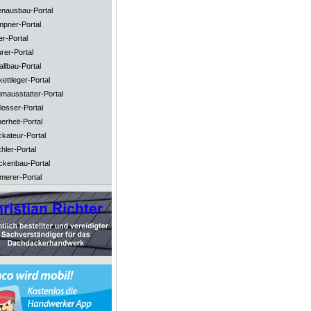
enausbau-Portal
mpner-Portal
er-Portal
rer-Portal
llbau-Portal
ettleger-Portal
mausstatter-Portal
losser-Portal
erheit-Portal
ckateur-Portal
hler-Portal
ckenbau-Portal
merer-Portal