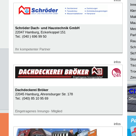
infos
Inn
Kle
Mal
Mau
Schröder Dach- und Haustechnik GmbH
Meta
22047
Hamburg
, Eckerkoppel 151
Park
Tel.:
(040 ) 696 99 50
Rau
Sch
Ihr kompetenter Partner
Sich
Stu
infos
Tisc
Tro
Zim
Dachdeckerei Bröker
22045
Hamburg
, Ahrensburger Str. 178
Tel.:
(040) 85 10 95 69
Eingetragenes Innungs- Mitglied
infos