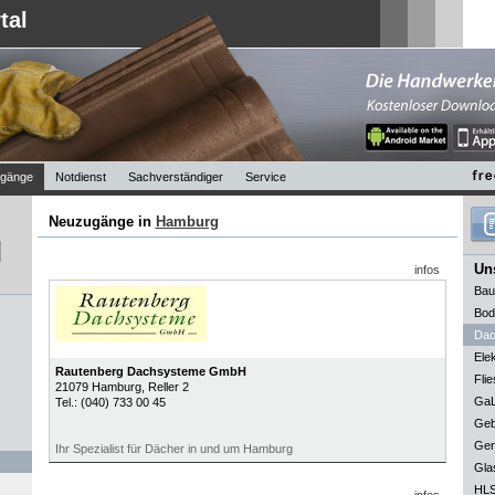
tal
gänge
Notdienst
Sachverständiger
Service
Neuzugänge in
Hamburg
Uns
infos
Bau
Bod
Dac
Elek
Rautenberg Dachsysteme GmbH
Flie
21079
Hamburg
, Reller 2
GaL
Tel.:
(040) 733 00 45
Geb
Ger
Ihr Spezialist für Dächer in und um Hamburg
Gla
HLS