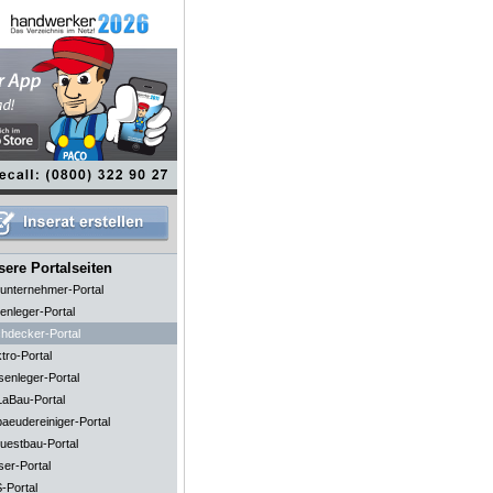
ere Portalseiten
unternehmer-Portal
enleger-Portal
hdecker-Portal
tro-Portal
senleger-Portal
aBau-Portal
aeudereiniger-Portal
uestbau-Portal
ser-Portal
-Portal