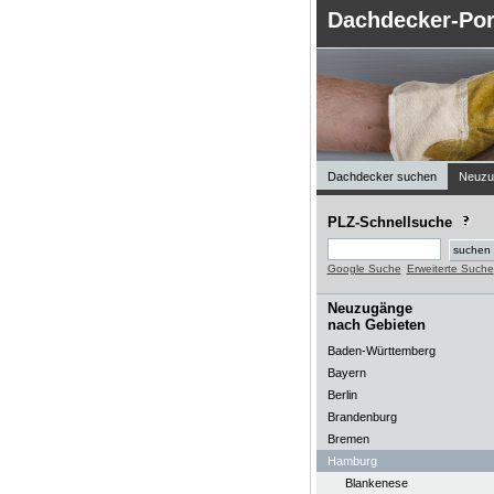
Dachdecker-Por
Dachdecker suchen
Neuzu
PLZ-Schnellsuche
Google Suche
Erweiterte Suche
Neuzugänge
nach Gebieten
Baden-Württemberg
Bayern
Berlin
Brandenburg
Bremen
Hamburg
Blankenese