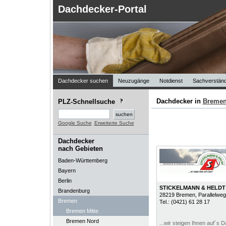
Dachdecker-Portal
Dachdecker suchen
Neuzugänge
Notdienst
Sachverständ
Dachdecker in
Breme
PLZ-Schnellsuche
Google Suche
Erweiterte Suche
Dachdecker
nach Gebieten
Baden-Württemberg
Bayern
Berlin
STICKELMANN & HELDT 
Brandenburg
28219
Bremen
, Parallelwe
Bremen
Tel.:
(0421) 61 28 17
Bremen Mitte
Bremen Nord
...wir steigen Ihnen auf´s D