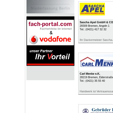
Sascha Apel GmbH & CO
28309
Bremen
, Angeln 1
Tel.:
(0421) 417 32 32
Ihr Dackermeister Sascha 
Carl Menke e.K.
28219
Bremen
, Eiderstraß
Tel.:
(0421) 35 55 40
Handwerk ist Vertrauenss