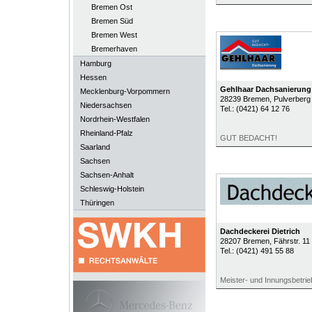
Bremen Ost
Bremen Süd
Bremen West
Bremerhaven
Hamburg
Hessen
Gehlhaar Dachsanierun
Mecklenburg-Vorpommern
28239
Bremen
, Pulverberg
Niedersachsen
Tel.:
(0421) 64 12 76
Nordrhein-Westfalen
Rheinland-Pfalz
GUT BEDACHT!
Saarland
Sachsen
Sachsen-Anhalt
Schleswig-Holstein
Thüringen
Dachdeckerei Dietrich
28207
Bremen
, Fährstr. 11
Tel.:
(0421) 491 55 88
Meister- und Innungsbetrie