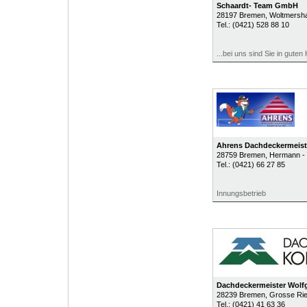
Schaardt- Team GmbH
28197
Bremen
, Woltmersha
Tel.:
(0421) 528 88 10
...bei uns sind Sie in gute
Ahrens Dachdeckermeis
28759
Bremen
, Hermann - 
Tel.:
(0421) 66 27 85
Innungsbetrieb
Dachdeckermeister Wolf
28239
Bremen
, Grosse Ri
Tel.:
(0421) 41 63 36