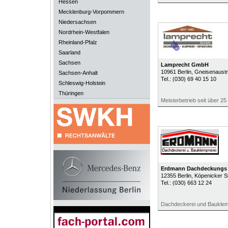
Hessen
Mecklenburg-Vorpommern
Niedersachsen
Nordrhein-Westfalen
Rheinland-Pfalz
Saarland
Sachsen
Lamprecht GmbH
10961
Berlin
, Gneisenaust
Sachsen-Anhalt
Tel.:
(030) 69 40 15 10
Schleswig-Holstein
Thüringen
Meisterbetrieb seit über 25
Erdmann Dachdeckung
12355
Berlin
, Köpenicker S
Tel.:
(030) 663 12 24
Dachdeckerei und Bauklem