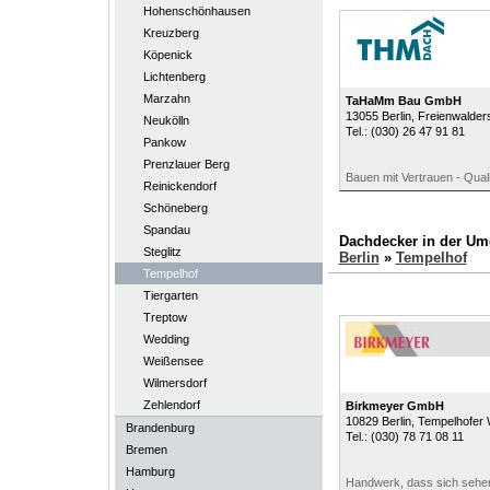
Hohenschönhausen
Kreuzberg
Köpenick
Lichtenberg
Marzahn
TaHaMm Bau GmbH
13055
Berlin
, Freienwalder
Neukölln
Tel.:
(030) 26 47 91 81
Pankow
Prenzlauer Berg
Bauen mit Vertrauen - Quali
Reinickendorf
Schöneberg
Spandau
Dachdecker in der U
Steglitz
Berlin
»
Tempelhof
Tempelhof
Tiergarten
Treptow
Wedding
Weißensee
Wilmersdorf
Zehlendorf
Birkmeyer GmbH
10829
Berlin
, Tempelhofer
Brandenburg
Tel.:
(030) 78 71 08 11
Bremen
Hamburg
Handwerk, dass sich sehe