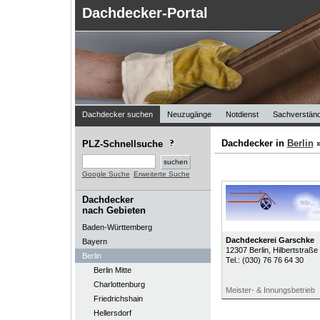
Dachdecker-Portal
Dachdecker suchen
Neuzugänge
Notdienst
Sachverständ
Dachdecker in
Berlin
PLZ-Schnellsuche
Google Suche
Erweiterte Suche
Dachdecker
nach Gebieten
Baden-Württemberg
Dachdeckerei Garschke
Bayern
12307
Berlin
, Hilbertstraße
Berlin
Tel.:
(030) 76 76 64 30
Berlin Mitte
Charlottenburg
Meister- & Innungsbetrieb
Friedrichshain
Hellersdorf