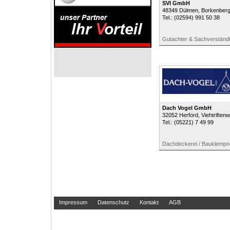
SVI GmbH
48349
Dülmen
, Borkenber
Tel.:
(02594) 991 50 38
Gutachter & Sachverständ
Dach Vogel GmbH
32052
Herford
, Viehtriften
Tel.:
(05221) 7 49 99
Dachdeckerei / Bauklempn
Impressum
Datenschutz
Kontakt
AGB