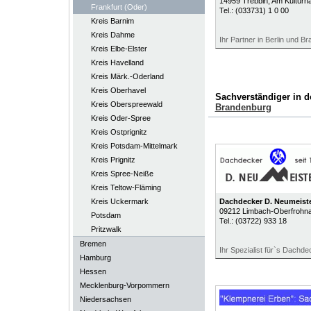
14959
Trebbin
, Am Kulturh
Frankfurt (Oder)
Tel.:
(033731) 1 0 00
Kreis Barnim
Kreis Dahme
Ihr Partner in Berlin und B
Kreis Elbe-Elster
Kreis Havelland
Kreis Märk.-Oderland
Kreis Oberhavel
Sachverständiger in 
Kreis Oberspreewald
Brandenburg
Kreis Oder-Spree
Kreis Ostprignitz
Kreis Potsdam-Mittelmark
Kreis Prignitz
Kreis Spree-Neiße
Kreis Teltow-Fläming
Kreis Uckermark
Dachdecker D. Neumeist
09212
Limbach-Oberfrohn
Potsdam
Tel.:
(03722) 933 18
Pritzwalk
Bremen
Ihr Spezialist für`s Dachde
Hamburg
Hessen
Mecklenburg-Vorpommern
Niedersachsen