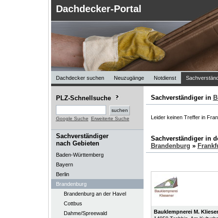
Dachdecker-Portal
Dachdecker suchen
Neuzugänge
Notdienst
Sachverständ
Sachverständiger in
B
PLZ-Schnellsuche
Leider keinen Treffer in Fra
Google Suche
Erweiterte Suche
Sachverständiger
Sachverständiger in 
nach Gebieten
Brandenburg
»
Frankf
Baden-Württemberg
Bayern
Berlin
Brandenburg
Brandenburg an der Havel
Cottbus
Bauklempnerei M. Klies
Dahme/Spreewald