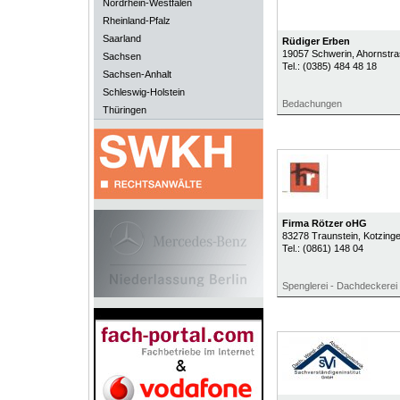
Nordrhein-Westfalen
Rheinland-Pfalz
Saarland
Rüdiger Erben
19057
Schwerin
, Ahornstr
Sachsen
Tel.:
(0385) 484 48 18
Sachsen-Anhalt
Schleswig-Holstein
Bedachungen
Thüringen
Firma Rötzer oHG
83278
Traunstein
, Kotzinge
Tel.:
(0861) 148 04
Spenglerei - Dachdeckerei