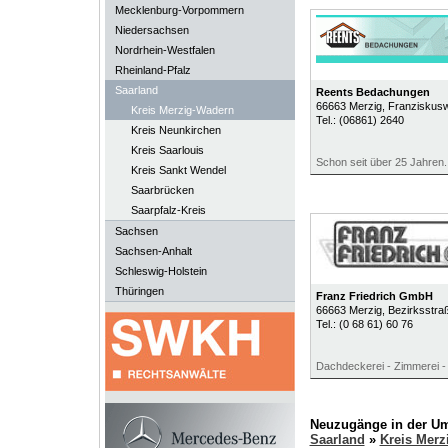
Mecklenburg-Vorpommern
Niedersachsen
Nordrhein-Westfalen
Rheinland-Pfalz
Saarland
Reents Bedachungen
66663
Merzig
, Franziskus
Kreis Merzig-Wadern
Tel.:
(06861) 2640
Kreis Neunkirchen
Kreis Saarlouis
Schon seit über 25 Jahren..
Kreis Sankt Wendel
Saarbrücken
Saarpfalz-Kreis
Sachsen
Sachsen-Anhalt
Schleswig-Holstein
Thüringen
Franz Friedrich GmbH
66663
Merzig
, Bezirksstra
Tel.:
(0 68 61) 60 76
Dachdeckerei - Zimmerei -
Neuzugänge in der U
Saarland
»
Kreis Merz