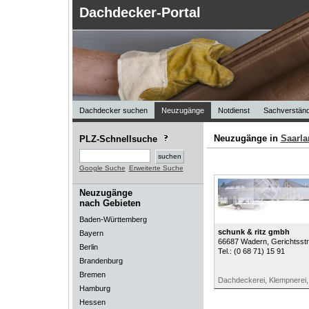
Dachdecker-Portal
Dachdecker suchen
Neuzugänge
Notdienst
Sachverständ
Neuzugänge in
Saarla
PLZ-Schnellsuche
Google Suche
Erweiterte Suche
Neuzugänge
nach Gebieten
Baden-Württemberg
schunk & ritz gmbh
Bayern
66687
Wadern
, Gerichtsst
Berlin
Tel.:
(0 68 71) 15 91
Brandenburg
Bremen
Dachdeckerei, Klempnerei,
Hamburg
Hessen