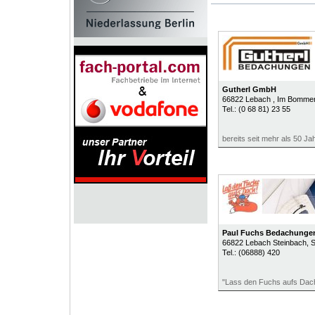
Gutherl GmbH
66822
Lebach
, Im Bommer
Tel.:
(0 68 81) 23 55
bereits seit mehr als 50 Jah
Paul Fuchs Bedachung
66822
Lebach Steinbach
, 
Tel.:
(06888) 420
"Lass den Fuchs aufs Dach