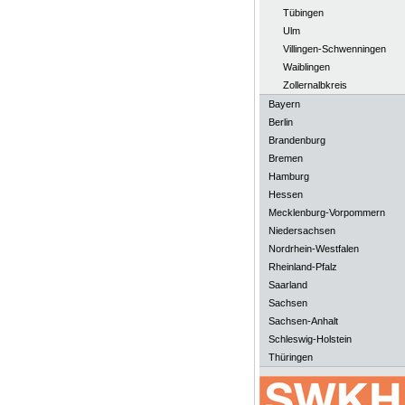
Tübingen
Ulm
Villingen-Schwenningen
Waiblingen
Zollernalbkreis
Bayern
Berlin
Brandenburg
Bremen
Hamburg
Hessen
Mecklenburg-Vorpommern
Niedersachsen
Nordrhein-Westfalen
Rheinland-Pfalz
Saarland
Sachsen
Sachsen-Anhalt
Schleswig-Holstein
Thüringen