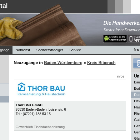
tal
gänge
Notdienst
Sachverständiger
Service
Neuzugänge in
Baden-Württemberg
»
Kreis Biberach
Uns
infos
Bau
Bod
Dac
Elek
Thor Bau GmbH
Fla
76530
Baden-Baden
, Luisenstr. 6
Flie
Tel.:
(07221) 188 53 15
GaL
Geb
Gewerblich Flachdachsanierung
Ger
Gla