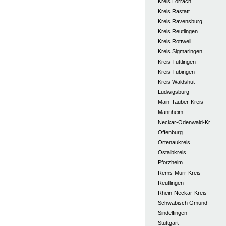
Kreis Lörrach
Kreis Rastatt
Kreis Ravensburg
Kreis Reutlingen
Kreis Rottweil
Kreis Sigmaringen
Kreis Tuttlingen
Kreis Tübingen
Kreis Waldshut
Ludwigsburg
Main-Tauber-Kreis
Mannheim
Neckar-Odenwald-Kr.
Offenburg
Ortenaukreis
Ostalbkreis
Pforzheim
Rems-Murr-Kreis
Reutlingen
Rhein-Neckar-Kreis
Schwäbisch Gmünd
Sindelfingen
Stuttgart