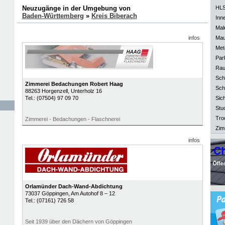
Neuzugänge in der Umgebung von
HLS
Baden-Württemberg
»
Kreis Biberach
Inn
Mal
infos
Mau
Meta
Park
Rau
Sch
Zimmerei Bedachungen Robert Haag
Sch
88263
Horgenzell
, Unterholz 16
Tel.:
(07504) 97 09 70
Sich
Stu
Tro
Zimmerei - Bedachungen - Flaschnerei
Zim
infos
Orlamünder Dach-Wand-Abdichtung
73037
Göppingen
, Am Autohof 8 – 12
Tel.:
(07161) 726 58
Seit 1939 über den Dächern von Göppingen