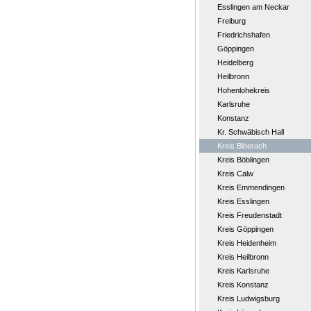
Esslingen am Neckar
Freiburg
Friedrichshafen
Göppingen
Heidelberg
Heilbronn
Hohenlohekreis
Karlsruhe
Konstanz
Kr. Schwäbisch Hall
Kreis Biberach
Kreis Böblingen
Kreis Calw
Kreis Emmendingen
Kreis Esslingen
Kreis Freudenstadt
Kreis Göppingen
Kreis Heidenheim
Kreis Heilbronn
Kreis Karlsruhe
Kreis Konstanz
Kreis Ludwigsburg