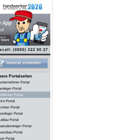
ere Portalseiten
unternehmer-Portal
enleger-Portal
hdecker-Portal
tro-Portal
schner-Portal
senleger-Portal
aBau-Portal
aeudereiniger-Portal
uestbau-Portal
ser-Portal