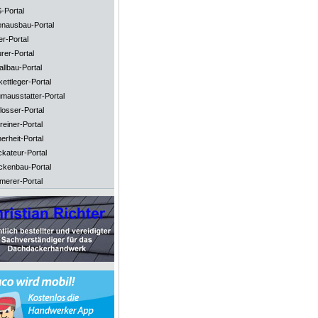
-Portal
enausbau-Portal
er-Portal
rer-Portal
llbau-Portal
ettleger-Portal
mausstatter-Portal
losser-Portal
reiner-Portal
erheit-Portal
ckateur-Portal
ckenbau-Portal
merer-Portal