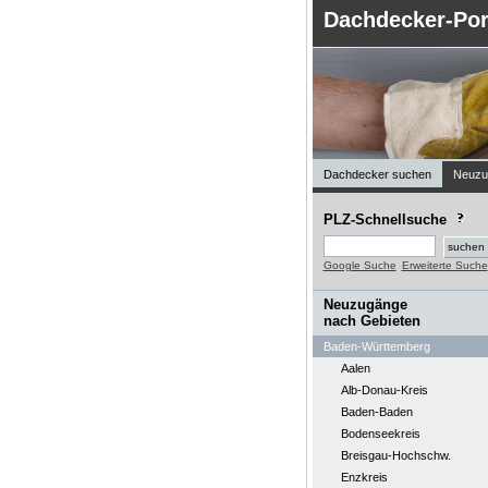
Dachdecker-Por
Dachdecker suchen
Neuzu
PLZ-Schnellsuche
Google Suche
Erweiterte Suche
Neuzugänge
nach Gebieten
Baden-Württemberg
Aalen
Alb-Donau-Kreis
Baden-Baden
Bodenseekreis
Breisgau-Hochschw.
Enzkreis