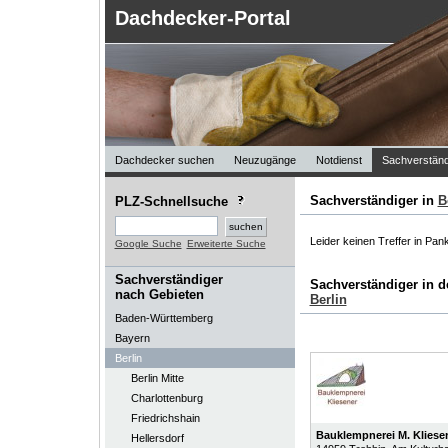
Dachdecker-Portal
Dachdecker suchen
Neuzugänge
Notdienst
Sachverständ
Sachverständiger in
B
PLZ-Schnellsuche
Leider keinen Treffer in Pa
Google Suche
Erweiterte Suche
Sachverständiger
Sachverständiger in 
nach Gebieten
Berlin
Baden-Württemberg
Bayern
Berlin
Berlin Mitte
Charlottenburg
Friedrichshain
Bauklempnerei M. Klies
Hellersdorf