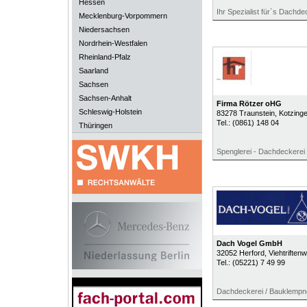
Hessen
Ihr Spezialist für`s Dachde
Mecklenburg-Vorpommern
Niedersachsen
Nordrhein-Westfalen
Rheinland-Pfalz
Saarland
Sachsen
Sachsen-Anhalt
Firma Rötzer oHG
Schleswig-Holstein
83278
Traunstein
, Kotzinge
Tel.:
(0861) 148 04
Thüringen
Spenglerei - Dachdeckerei
Dach Vogel GmbH
32052
Herford
, Viehtriften
Tel.:
(05221) 7 49 99
Dachdeckerei / Bauklempn