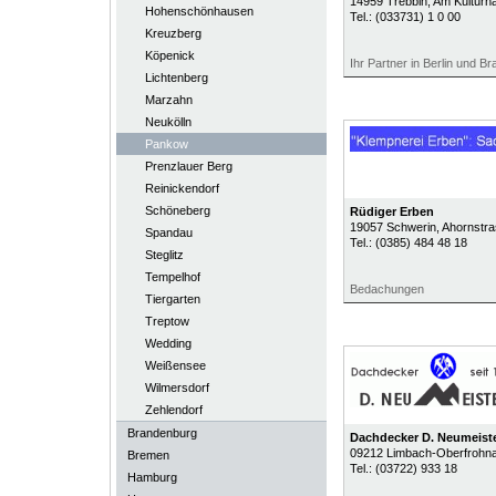
14959
Trebbin
, Am Kulturh
Hohenschönhausen
Tel.:
(033731) 1 0 00
Kreuzberg
Köpenick
Ihr Partner in Berlin und B
Lichtenberg
Marzahn
Neukölln
Pankow
Prenzlauer Berg
Reinickendorf
Schöneberg
Rüdiger Erben
19057
Schwerin
, Ahornstr
Spandau
Tel.:
(0385) 484 48 18
Steglitz
Tempelhof
Bedachungen
Tiergarten
Treptow
Wedding
Weißensee
Wilmersdorf
Zehlendorf
Brandenburg
Dachdecker D. Neumeist
09212
Limbach-Oberfrohn
Bremen
Tel.:
(03722) 933 18
Hamburg